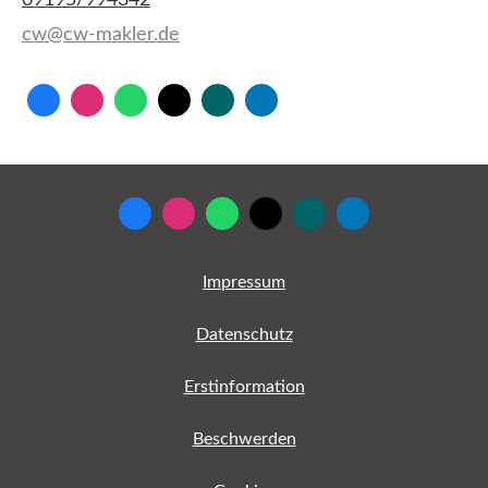
09195/994342
cw@cw-makler.de
Impressum
Datenschutz
Erstinformation
Beschwerden